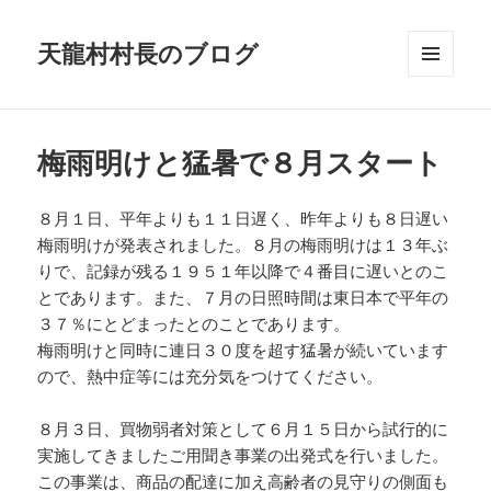
天龍村村長のブログ
メニュ
ーとウ
ィジェ
ット
梅雨明けと猛暑で８月スタート
８月１日、平年よりも１１日遅く、昨年よりも８日遅い
梅雨明けが発表されました。８月の梅雨明けは１３年ぶ
りで、記録が残る１９５１年以降で４番目に遅いとのこ
とであります。また、７月の日照時間は東日本で平年の
３７％にとどまったとのことであります。
梅雨明けと同時に連日３０度を超す猛暑が続いています
ので、熱中症等には充分気をつけてください。
８月３日、買物弱者対策として６月１５日から試行的に
実施してきましたご用聞き事業の出発式を行いました。
この事業は、商品の配達に加え高齢者の見守りの側面も