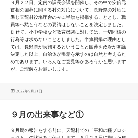
９月２２日、定例の課長会議を開催し、その中で安倍元
首相の国葬に関する村の対応について、長野県の対応に
準じ天龍村役場庁舎のみに半旗を掲揚することとし、職
員等へ黙とうなどの要請はしないことを決定しました。
併せて、小中学校など教育機関に対しては、一切同様の
行為等は求めないこととしました。半旗掲揚の理由とし
ては、長野県が実施するということと国葬を政府が閣議
決定した以上、自治体が弔意を示すのは自然と考えるた
めであります。いろんなご意見等があろうかと思います
が、ご理解をお願いします。
投
2022年9月21日
稿
日:
９月の出来事など①
９月期の報告をする前に、天龍村での「平和の種プロジ
ェクト」の状況をお伝えします。６月２９日に撒いた種