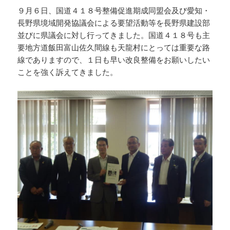
９月６日、国道４１８号整備促進期成同盟会及び愛知・
長野県境域開発協議会による要望活動等を長野県建設部
並びに県議会に対し行ってきました。国道４１８号も主
要地方道飯田富山佐久間線も天龍村にとっては重要な路
線でありますので、１日も早い改良整備をお願いしたい
ことを強く訴えてきました。