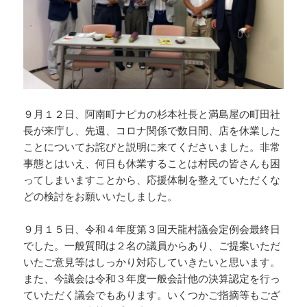
９月１２日、阿南町ナピカの杉本社長と満島屋の町田社
長が来庁し、先週、コロナ関係で数日間、店を休業した
ことについてお詫びと説明に来てくださいました。非常
事態とはいえ、何日も休業することは村民の皆さんも困
ってしまいますことから、応援体制を整えていただくな
どの検討をお願いいたしました。
９月１５日、令和４年度第３回天龍村議会定例会最終日
でした。一般質問は２名の議員からあり、ご提案いただ
いたご意見等はしっかり対応していきたいと思います。
また、今議会は令和３年度一般会計他の決算認定を行っ
ていただく議会でもあります。いくつかご指摘等もござ