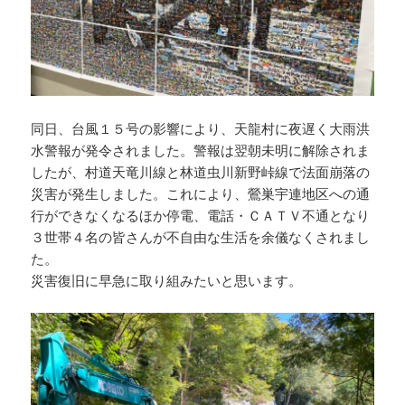
同日、台風１５号の影響により、天龍村に夜遅く大雨洪
水警報が発令されました。警報は翌朝未明に解除されま
したが、村道天竜川線と林道虫川新野峠線で法面崩落の
災害が発生しました。これにより、鶯巣宇連地区への通
行ができなくなるほか停電、電話・ＣＡＴＶ不通となり
３世帯４名の皆さんが不自由な生活を余儀なくされまし
た。
災害復旧に早急に取り組みたいと思います。