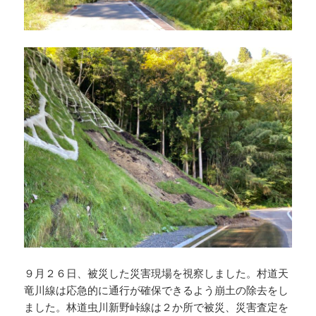
９月２６日、被災した災害現場を視察しました。村道天
竜川線は応急的に通行が確保できるよう崩土の除去をし
ました。林道虫川新野峠線は２か所で被災、災害査定を