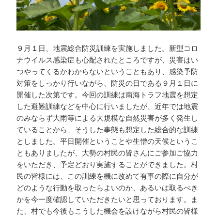
９月１日、地震総合防災訓練を実施しました。新型コロ
ナウイルス感染症も心配されたところですが、災害はい
つやってくるかわからないということもあり、感染予防
対策をしっかり行いながら、防災の日である９月１日に
開催した次第です。今回の訓練は南海トラフ地震を想定
した避難訓練などを中心に行いましたが、近年では地震
のみならず大雨等による大規模な自然災害が多く発生し
ていることから、そうした事態も想定した総合的な訓練
としました。平日開催ということや生憎の天候というこ
ともありましたが、大勢の村民の皆さんにご参加ご協力
をいただき、予定どおり実施することができました。村
民の皆様には、この訓練を機に改めて有事の際に自分が
どのような行動を取ったらよいのか、あるいは取るべき
かを今一度確認していただきたいと思っております。ま
た、村でも今後もこうした機会を設けながら村民の皆様