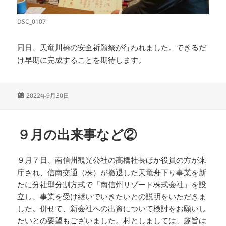
DSC_0107
同日、天竜川橋の安全祈願祭が行われました。できるだ
け早期に完成することを期待します。
投
2022年9月30日
稿
日:
９月の出来事など②
９月７日、南信州観光公社の高橋社長ほか役員の方が来
庁され、信南交通（株）が撤退した天竜舟下り事業を新
たに分社型分割方式で「南信州リゾート株式会社」を設
立し、事業を受け継いでいきたいとの説明をいただきま
した。併せて、新会社への出資について検討をお願いし
たいとの要望もございました。村としましては、趣旨は