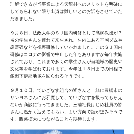
理解できるが当事業による天龍村へのメリットを明確に
してもらわない限り出資は難しいとのお話をさせていた
だきました。
９月８日、法政大学のＳＪ国内研修として髙柳教授が７
名の学生さんを連れて来村され、村内にある平岡ダムや
慰霊碑などを視察研修していかれました。このＳＪ国内
研修はコロナの影響で中止した年もありますが毎年実施
されており、これまで多くの学生さんが当地域の歴史や
文化等を学ばれております。今年は１３日までの日程で
飯田下伊那地域を回られるそうです。
９月１０日、ていざなす組合の皆さんと一緒に豊橋市の
サンヨネさんにお邪魔して、ていざなすを扱ってもらえ
ないか商談に行ってきました。三浦社長はじめ社員の皆
さんに温かく迎えてもらい、よい方向で話が進みそうで
す。販路拡大につながることを期待します。