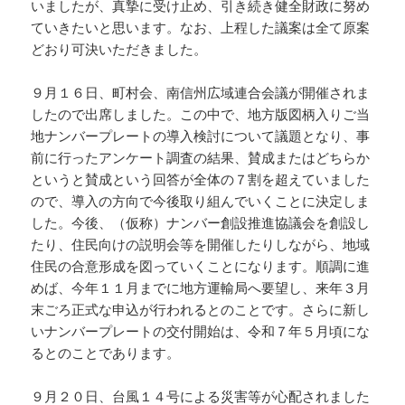
いましたが、真摯に受け止め、引き続き健全財政に努め
ていきたいと思います。なお、上程した議案は全て原案
どおり可決いただきました。
９月１６日、町村会、南信州広域連合会議が開催されま
したので出席しました。この中で、地方版図柄入りご当
地ナンバープレートの導入検討について議題となり、事
前に行ったアンケート調査の結果、賛成またはどちらか
というと賛成という回答が全体の７割を超えていました
ので、導入の方向で今後取り組んでいくことに決定しま
した。今後、（仮称）ナンバー創設推進協議会を創設し
たり、住民向けの説明会等を開催したりしながら、地域
住民の合意形成を図っていくことになります。順調に進
めば、今年１１月までに地方運輸局へ要望し、来年３月
末ごろ正式な申込が行われるとのことです。さらに新し
いナンバープレートの交付開始は、令和７年５月頃にな
るとのことであります。
９月２０日、台風１４号による災害等が心配されました