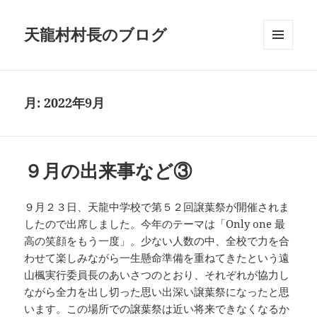
天龍村村長のブログ
メニュ
ーとウ
ィジェ
ット
月:
2022年9月
９月の出来事など③
９月２３日、天龍中学校で第５２回譲葉祭が開催されま
したので出席しました。今年のテーマは「Only one 最
高の笑顔をもう一度」。少ない人数の中、全校で力を合
わせて楽しみながら一生懸命準備を重ねてきたという遠
山楓実行委員長のあいさつのとおり、それぞれが協力し
ながら全力を出し切った思い出深い譲葉祭になったと思
います。この場所での譲葉祭は近い将来できなくなるか