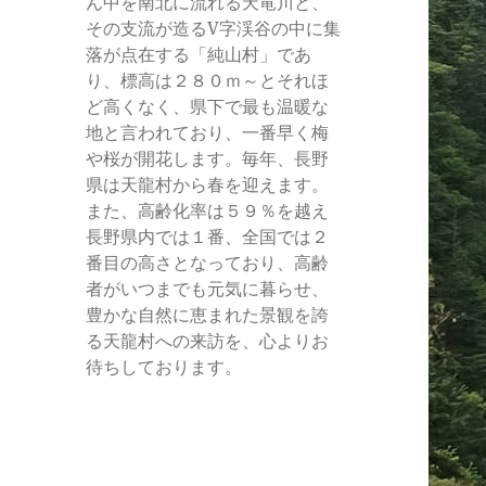
ん中を南北に流れる天竜川と、
その支流が造るV字渓谷の中に集
落が点在する「純山村」であ
り、標高は２８０ｍ～とそれほ
ど高くなく、県下で最も温暖な
地と言われており、一番早く梅
や桜が開花します。毎年、長野
県は天龍村から春を迎えます。
また、高齢化率は５９％を越え
長野県内では１番、全国では２
番目の高さとなっており、高齢
者がいつまでも元気に暮らせ、
豊かな自然に恵まれた景観を誇
る天龍村への来訪を、心よりお
待ちしております。