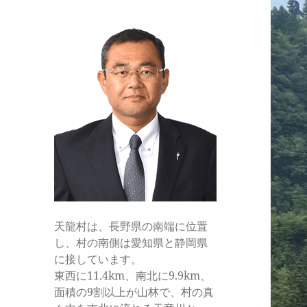
ル
天龍村は、長野県の南端に位置
し、村の南側は愛知県と静岡県
に接しています。
東西に11.4km、南北に9.9km、
面積の9割以上が山林で、村の真