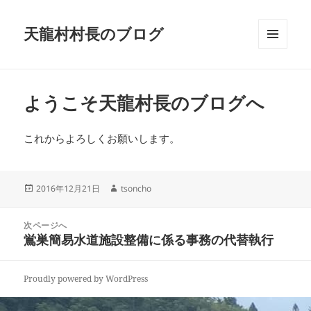
天龍村村長のブログ
メニュ
ーとウ
ィジェ
ット
ようこそ天龍村長のブログへ
これからよろしくお願いします。
投
2016年12月21日
作
tsoncho
稿
成
日:
者
投
次ページへ
稿
鴬巣簡易水道施設整備に係る事務の代替執行
次
ナ
の
ビ
投
Proudly powered by WordPress
ゲ
稿:
ー