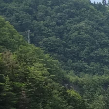
シ
ョ
ン