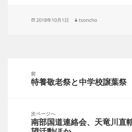
投
2018年10月1日
作
tsoncho
稿
成
日:
者
投
稿
前
特養敬老祭と中学校譲葉祭
ナ
前
ビ
の
ゲ
投
ー
稿:
次ページへ
シ
南部国道連絡会、天竜川直
次
ョ
望活動ほか
の