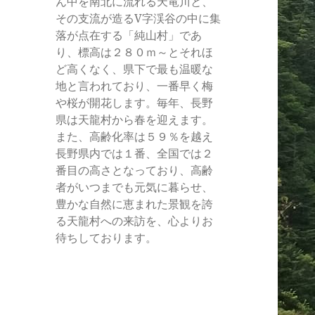
ん中を南北に流れる天竜川と、
その支流が造るV字渓谷の中に集
落が点在する「純山村」であ
り、標高は２８０ｍ～とそれほ
ど高くなく、県下で最も温暖な
地と言われており、一番早く梅
や桜が開花します。毎年、長野
県は天龍村から春を迎えます。
また、高齢化率は５９％を越え
長野県内では１番、全国では２
番目の高さとなっており、高齢
者がいつまでも元気に暮らせ、
豊かな自然に恵まれた景観を誇
る天龍村への来訪を、心よりお
待ちしております。