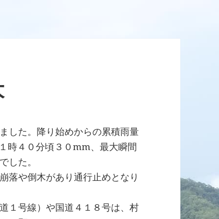
大
ました。降り始めからの累積雨量
１時４０分頃３０mm、最大瞬間
でした。
崩落や倒木があり通行止めとなり
道１号線）や国道４１８号は、村