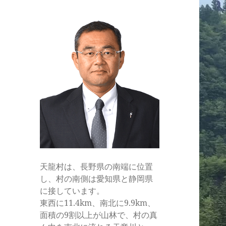
ル
天龍村は、長野県の南端に位置
し、村の南側は愛知県と静岡県
に接しています。
東西に11.4km、南北に9.9km、
面積の9割以上が山林で、村の真