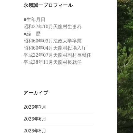
永嶺誠一プロフィール
■生年月日
昭和37年10月天龍村生まれ
■経 歴
昭和60年03月法政大学卒業
昭和60年04月天龍村役場入庁
平成22年07月天龍村副村長就任
平成28年11月天龍村長就任
アーカイブ
2026年7月
2026年6月
2026年5月