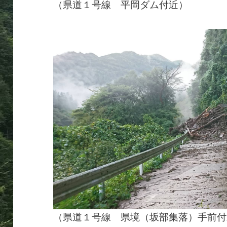
（県道１号線 平岡ダム付近）
（県道１号線 県境（坂部集落）手前付