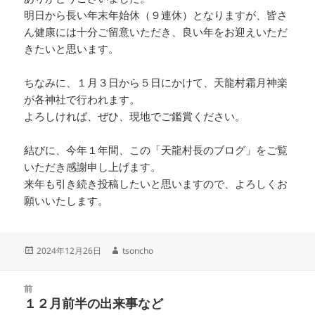
明日から長い年末年始休（９連休）となりますが、皆さ
ん健康には十分ご留意いただき、良い年をお迎えいただ
きたいと思います。
ちなみに、１月３日から５日にかけて、天龍村霜月神楽
が各神社で行われます。
よろしければ、ぜひ、現地でご鑑賞ください。
結びに、今年１年間、この「天龍村長のブログ」をご覧
いただき感謝申し上げます。
来年も引き続き投稿したいと思いますので、よろしくお
願いいたします。
投
2024年12月26日
作
tsoncho
稿
成
日:
者
投
前
稿
１２月前半の出来事など
前
ナ