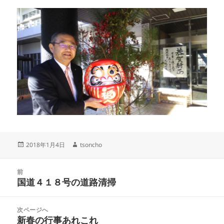
投
2018年1月4日
作
tsoncho
稿
成
日:
者
投
前
稿
国道４１８号の道路清掃
前
ナ
の
ビ
投
次ページへ
ゲ
稿:
新春の行事あれこれ
次