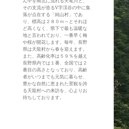
ん中を南北に流れる天竜川と、
その支流が造るV字渓谷の中に集
落が点在する「純山村」であ
り、標高は２８０ｍ～とそれほ
ど高くなく、県下で最も温暖な
地と言われており、一番早く梅
や桜が開花します。毎年、長野
県は天龍村から春を迎えます。
また、高齢化率は５９％を越え
長野県内では１番、全国では２
番目の高さとなっており、高齢
者がいつまでも元気に暮らせ、
豊かな自然に恵まれた景観を誇
る天龍村への来訪を、心よりお
待ちしております。