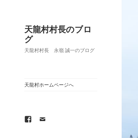
天龍村村長のブロ
グ
天龍村村長 永嶺 誠一のブログ
天龍村ホームページへ
Facebook
メ
ー