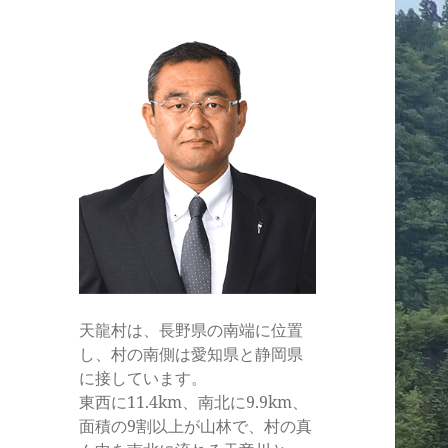
ル
天龍村は、長野県の南端に位置
し、村の南側は愛知県と静岡県
に接しています。
東西に11.4km、南北に9.9km、
面積の9割以上が山林で、村の真