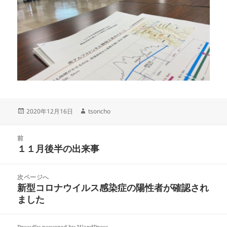
投
2020年12月16日
作
tsoncho
稿
成
日:
者
投
前
稿
１１月後半の出来事
前
ナ
の
ビ
投
次ページへ
ゲ
稿:
新型コロナウイルス感染症の陽性者が確認され
次
ー
ました
の
シ
投
ョ
稿: