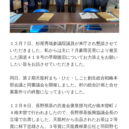
１２月７日、杉尾秀哉参議院議員が来庁され懇談させて
いただきました。私からは主に７月豪雨災害により被災
した国道４１８号の早期復旧についてお力添えをお願い
したい旨をお話させていただきました。
同日、第２期天龍村まち・ひと・しごと創生総合戦略本
部会議と同審議会を開催しました。村の総合計画と合せ
素案作りの終盤になってまいりました。
１２月８日、長野県茶の共進会褒章授与式が南木曽町Ｊ
Ａ南木曽で行われましたので、長野県茶振興協議会長の
立場で出席しました。天龍村から出品されたお茶は２等
賞に柿下忠雄さん、３等賞に天龍農林業公社と羽田野七