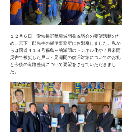
１２月６日、愛知長野県境域開発協議会の要望活動のた
め、宮下一郎先生の飯伊事務所にお邪魔しました。私か
らは国道４１８号福島～的瀬間のトンネル化や７月豪雨
災害で被災した戸口～足瀬間の復旧対策についてのお礼
と今後の道路整備について要望をさせていただきまし
た。