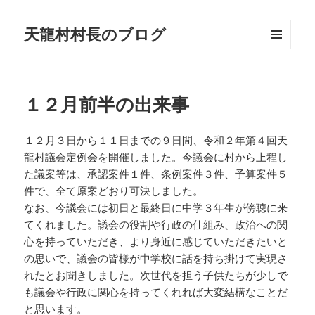
天龍村村長のブログ
メニュ
ーとウ
ィジェ
ット
１２月前半の出来事
１２月３日から１１日までの９日間、令和２年第４回天
龍村議会定例会を開催しました。今議会に村から上程し
た議案等は、承認案件１件、条例案件３件、予算案件５
件で、全て原案どおり可決しました。
なお、今議会には初日と最終日に中学３年生が傍聴に来
てくれました。議会の役割や行政の仕組み、政治への関
心を持っていただき、より身近に感じていただきたいと
の思いで、議会の皆様が中学校に話を持ち掛けて実現さ
れたとお聞きしました。次世代を担う子供たちが少しで
も議会や行政に関心を持ってくれれば大変結構なことだ
と思います。