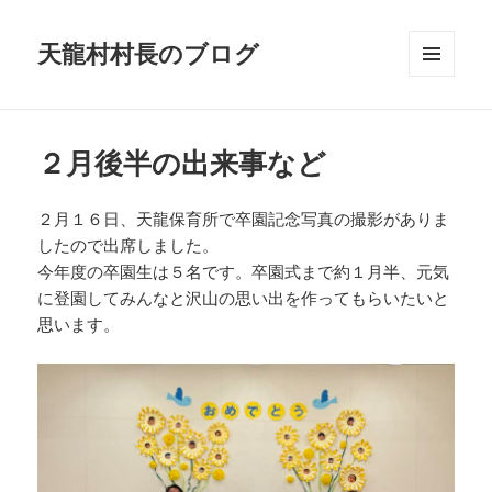
天龍村村長のブログ
メニュ
ーとウ
ィジェ
ット
２月後半の出来事など
２月１６日、天龍保育所で卒園記念写真の撮影がありま
したので出席しました。
今年度の卒園生は５名です。卒園式まで約１月半、元気
に登園してみんなと沢山の思い出を作ってもらいたいと
思います。