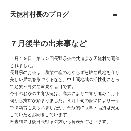
天龍村村長のブログ
メニュ
ーとウ
ィジェ
ット
７月後半の出来事など
７月１９日、第５０回長野県茶の共進会が天龍村で開催
されました。
長野県のお茶は、農業生産のみならず急峻な農地を守り
美しい景観を形づくるなど、中山間地域の活性化にとっ
て必要不可欠な重要な品目です。
今年のお茶の生育状況は、高温により生育が進み４月下
旬から摘採が始まりました。４月上旬の低温により一部
で凍霜害も見られましたが、全般的に収量・品質は安定
していたとお聞きしています。
審査結果は後日長野県の方から発表がございます。