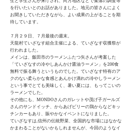
生と学生さんが来庁され、向方地区などで集落の調査等
を行いたいとのお話がありました。地元の皆さんによく
お聞きしていただきながら、よい成果の上がることを期
待しています。
７月２９日、７月最後の週末。
天龍村ていざなす組合主催による、ていざなす収獲祭が
行われました。
メインは、飯田市のラーメンふたつ矢さんが考案した
「ていざなすの冷やしあんかけ醤油ラーメン」を200食
無料で振る舞うというものでした。ていざなす特有のア
クのない柔らかな食感とあんかけ滴れの冷やしラーメン
という事でとても美味しく、暑い夏には、もってこいの
ラーメンでした。
その他にも、MONDOさんのガレットや茂げ子ガールズ
さんのサンドイッチ、からあげビリーの鶏からなどキッ
チンカーもあり、賑やかなイベントになりました。
ていざなすは,信州の伝統野菜、全国的な市場にはなかな
かまわることがないかもしれませんが、今回のようなイ