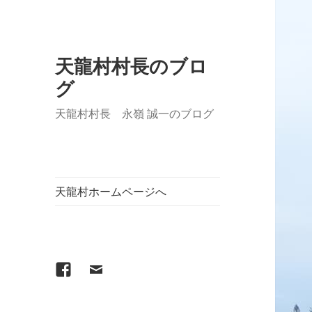
天龍村村長のブロ
グ
天龍村村長 永嶺 誠一のブログ
天龍村ホームページへ
Facebook
メ
ー