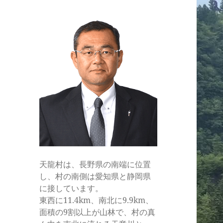
ル
天龍村は、長野県の南端に位置
し、村の南側は愛知県と静岡県
に接しています。
東西に11.4km、南北に9.9km、
面積の9割以上が山林で、村の真