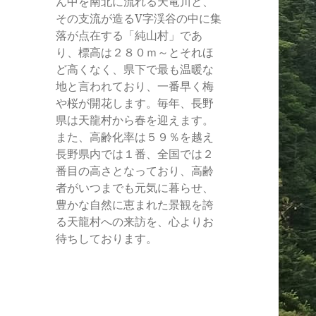
ん中を南北に流れる天竜川と、
その支流が造るV字渓谷の中に集
落が点在する「純山村」であ
り、標高は２８０ｍ～とそれほ
ど高くなく、県下で最も温暖な
地と言われており、一番早く梅
や桜が開花します。毎年、長野
県は天龍村から春を迎えます。
また、高齢化率は５９％を越え
長野県内では１番、全国では２
番目の高さとなっており、高齢
者がいつまでも元気に暮らせ、
豊かな自然に恵まれた景観を誇
る天龍村への来訪を、心よりお
待ちしております。