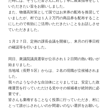
た時には、そうした皆さんに対し丁寧に農業指導をして
いただきたい旨をお願いしました。
また、物価高対策として国ではお米券の配布を推奨して
いましたが、村では１人２万円の商品券を配布すること
にしたので有効にご活用いただきたいことをお話しさせ
ていただきました。
１月２７日、定例の課長会議を開催し、来月の行事日程
の確認等を行いました。
同日、衆議院議員選挙が公示され１２日間の熱い戦いが
始まりました。
当地域（長野５区）からは、２名の現職が立候補されま
した。
我々のような小さな自治体にとりましては、安定した政
権運営を行っていただける党やその候補者が絶対的に必
要です。
皆さんも棄権することなく投票に行っていただき、村に
とって誰がふさわしいのか間違いのない選択をお願いし