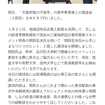
同日、「天龍村龍の子留学」の留学希望者との面談会
（２回目）をＷＥＢで行いました。
１月２１日、地域活性化企業人制度を活用して、元しな
の鉄道専務取締役で現在㈱三菱地所設計都市開発マネジ
メント部長の岡田忠夫氏を招いて「岡田忠夫氏から学ぶ
まちづくりのヒント」と題した講演会を開催しました。
岡田氏は、昨年、品川区大井町で開催されたイベントに
参加する際に絶大なご協力をいただいた方で、現在、筑
波大学や長野大学、信州大学などで客員教授等をお務め
いただいている方でもあります。
当日の講演会には役場職員のほか商工会の皆さんにも聴
講いただきました。
講演内容は、岡田さんがこれまで携わった東京駅前の東
京中央郵便局の建替えプロジェクトや丸の内仲通り再開
発、しなの鉄道の駅舎改築、高大連携などの様々な分野
での経験談をわかりやすく話してくださいました。これ