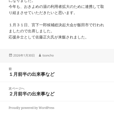
になりました。
今年も、おきよめの湯の利用者拡大のために連携して取
り組まさせていただきたいと思います。
１月３１日、宮下一郎候補総決起大会が飯田市で行われ
ましたので出席しました。
応援弁士として佐藤正久氏が来飯されました。
投
2026年1月30日
作
tsoncho
稿
成
日:
者
投
前
稿
１月前半の出来事など
前
ナ
の
ビ
投
次ページへ
ゲ
稿:
２月前半の出来事など
次
ー
の
シ
投
ョ
Proudly powered by WordPress
稿: