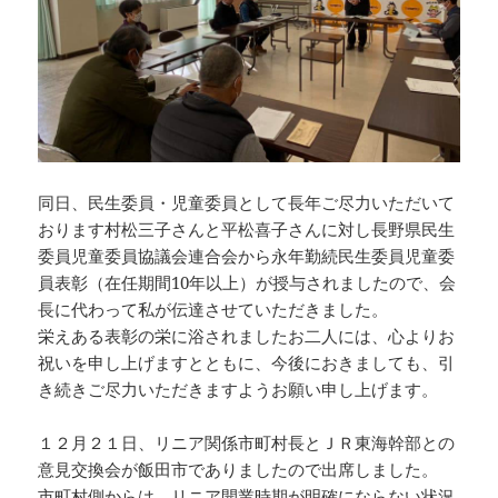
同日、民生委員・児童委員として長年ご尽力いただいて
おります村松三子さんと平松喜子さんに対し長野県民生
委員児童委員協議会連合会から永年勤続民生委員児童委
員表彰（在任期間10年以上）が授与されましたので、会
長に代わって私が伝達させていただきました。
栄えある表彰の栄に浴されましたお二人には、心よりお
祝いを申し上げますとともに、今後におきましても、引
き続きご尽力いただきますようお願い申し上げます。
１２月２１日、リニア関係市町村長とＪＲ東海幹部との
意見交換会が飯田市でありましたので出席しました。
市町村側からは、リニア開業時期が明確にならない状況