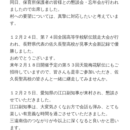
同日、保育所保護者の皆様との懇談会・忘年会が行われ
ましたので出席しました。
村への要望については、真摯に対応したいと考えていま
す。
１２月２４日、第７４回全国高等学校駅伝競走大会が行
われ、長野県代表の佐久長聖高校が見事大会新記録で優
勝しました。
おめでとうございます。
来年２月１８日開催予定の第５３回天龍梅花駅伝にもご
招待していますので、皆さんも是非ご参加いただき、佐
久長聖高校の皆さんと一緒に継走してみませんか。
１２月２５日、愛知県の江口副知事が来村され、懇談さ
せていただきました。
江口副知事は、大変気さくなお方で会話も弾み、とても
楽しい有意義な時間を過ごさせていただきました。
三遠南信のつながりが今以上に深くなると良いかと思い
ます。