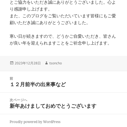
とご協力をいただき誠にありがとうございました。心よ
り感謝申し上げます。
また、このブログをご覧いただいています皆様にもご愛
顧いただき誠にありがとうございました。
寒い日が続きますので、どうかご自愛いただき、皆さん
が良い年を迎えられますことをご祈念申し上げます。
投
2023年12月28日
作
tsoncho
稿
成
日:
者
投
前
稿
１２月前半の出来事など
前
ナ
の
ビ
投
次ページへ
ゲ
稿:
新年あけましておめでとうございます
次
ー
の
シ
投
ョ
Proudly powered by WordPress
稿: