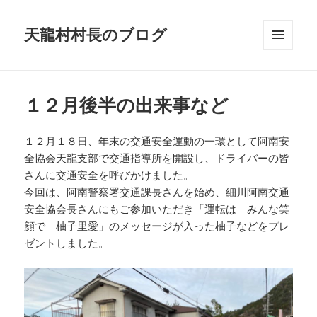
天龍村村長のブログ
メニュ
ーとウ
ィジェ
ット
１２月後半の出来事など
１２月１８日、年末の交通安全運動の一環として阿南安
全協会天龍支部で交通指導所を開設し、ドライバーの皆
さんに交通安全を呼びかけました。
今回は、阿南警察署交通課長さんを始め、細川阿南交通
安全協会長さんにもご参加いただき「運転は みんな笑
顔で 柚子里愛」のメッセージが入った柚子などをプレ
ゼントしました。