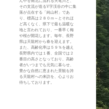
ん中を南北に流れる天竜川と、
その支流が造るV字渓谷の中に集
落が点在する「純山村」であ
り、標高は２８０ｍ～とそれほ
ど高くなく、県下で最も温暖な
地と言われており、一番早く梅
や桜が開花します。毎年、長野
県は天龍村から春を迎えます。
また、高齢化率は５９％を越え
長野県内では１番、全国では２
番目の高さとなっており、高齢
者がいつまでも元気に暮らせ、
豊かな自然に恵まれた景観を誇
る天龍村への来訪を、心よりお
待ちしております。