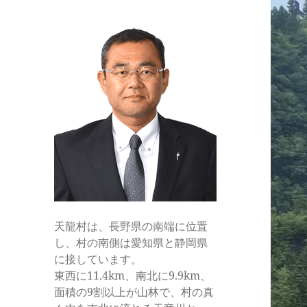
ル
天龍村は、長野県の南端に位置
し、村の南側は愛知県と静岡県
に接しています。
東西に11.4km、南北に9.9km、
面積の9割以上が山林で、村の真