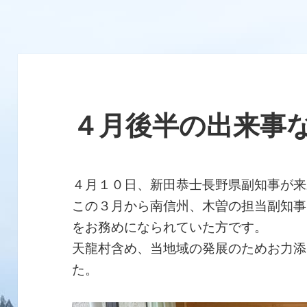
４月後半の出来事
４月１０日、新田恭士長野県副知事が来
この３月から南信州、木曽の担当副知事
をお務めになられていた方です。
天龍村含め、当地域の発展のためお力添
た。