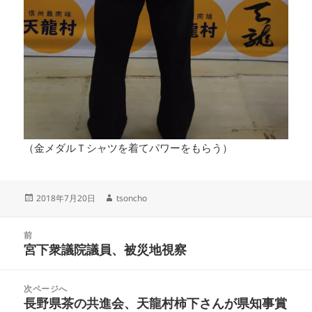
（金メダルＴシャツを着てパワーをもらう）
投
2018年7月20日
作
tsoncho
稿
成
日:
者
投
前
稿
宮下衆議院議員、被災地視察
前
ナ
の
ビ
投
次ページへ
ゲ
稿:
長野県茶の共進会、天龍村柿下さんが県知事賞
次
ー