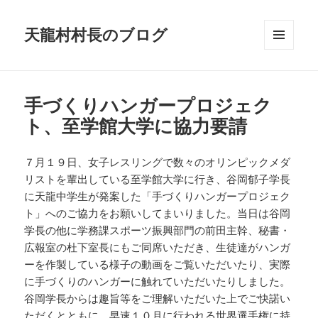
天龍村村長のブログ
メニュ
ーとウ
ィジェ
ット
手づくりハンガープロジェク
ト、至学館大学に協力要請
７月１９日、女子レスリングで数々のオリンピックメダ
リストを輩出している至学館大学に行き、谷岡郁子学長
に天龍中学生が発案した「手づくりハンガープロジェク
ト」へのご協力をお願いしてまいりました。当日は谷岡
学長の他に学務課スポーツ振興部門の前田主幹、秘書・
広報室の杜下室長にもご同席いただき、生徒達がハンガ
ーを作製している様子の動画をご覧いただいたり、実際
に手づくりのハンガーに触れていただいたりしました。
谷岡学長からは趣旨等をご理解いただいた上でご快諾い
ただくとともに、早速１０月に行われる世界選手権に持