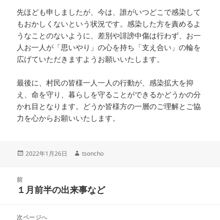
先ほども申しましたが、今は、誰がいつどこで感染して
もおかしくないという状況です。感染した方を責めるよ
うなことのないように、差別や誹謗中傷は行わず、お一
人お一人が「思いやり」の心を持ち「支え合い」の輪を
広げていただきますようお願いいたします。
最後に、村民の皆様一人一人の行動が、感染拡大を抑
え、命を守り、暮らしを守ることができるかどうかの分
かれ目となります。どうか皆様方の一層のご理解とご協
力を心からお願いいたします。
投
2022年1月26日
作
tsoncho
稿
成
日:
者
投
前
稿
１月前半の出来事など
前
ナ
の
ビ
投
次ページへ