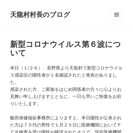
天龍村村長のブログ
メニュ
ーとウ
ィジェ
ット
新型コロナウイルス第６波につ
いて
本日（１/２６）、長野県より天龍村で新型コロナウイル
ス感染症の陽性者が１名確認されたと発表がありまし
た。
感染された方、ご家族をはじめ関係者の方々に心よりお
見舞い申し上げますとともに、一日も早いご快復をお祈
りいたします。
飯田保健福祉事務所によりますと、本日陽性が公表され
た方は７０代の男性で１月２５日に医療機関においてＰ
ＣＲ検査を受け陽性が確認されたそうで、現在医療機関