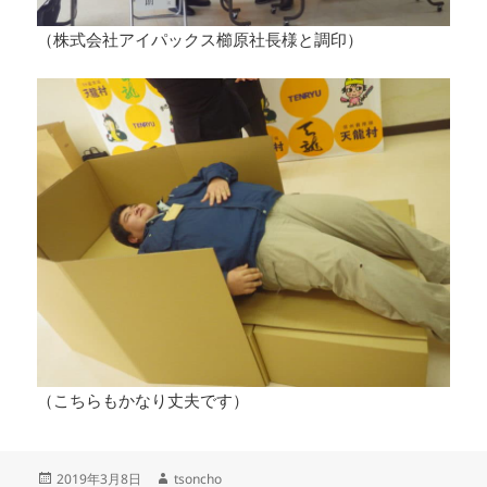
（株式会社アイパックス櫛原社長様と調印）
（こちらもかなり丈夫です）
投
2019年3月8日
作
tsoncho