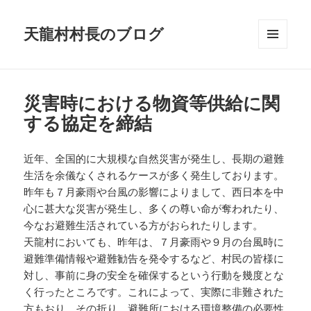
天龍村村長のブログ
メニュ
ーとウ
ィジェ
ット
災害時における物資等供給に関
する協定を締結
近年、全国的に大規模な自然災害が発生し、長期の避難
生活を余儀なくされるケースが多く発生しております。
昨年も７月豪雨や台風の影響によりまして、西日本を中
心に甚大な災害が発生し、多くの尊い命が奪われたり、
今なお避難生活されている方がおられたりします。
天龍村においても、昨年は、７月豪雨や９月の台風時に
避難準備情報や避難勧告を発令するなど、村民の皆様に
対し、事前に身の安全を確保するという行動を幾度とな
く行ったところです。これによって、実際に非難された
方もおり、その折り、避難所における環境整備の必要性